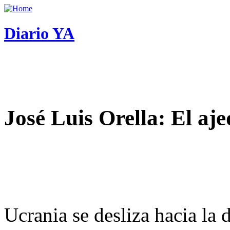
Diario YA
José Luis Orella: El aj
Ucrania se desliza hacia la 