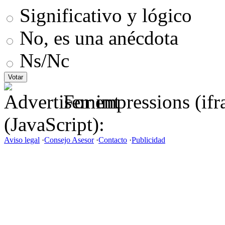
Significativo y lógico
No, es una anécdota
Ns/Nc
For impressions (if
(JavaScript):
Aviso legal
·
Consejo Asesor
·
Contacto
·
Publicidad