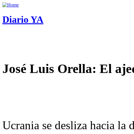
Diario YA
José Luis Orella: El aj
Ucrania se desliza hacia la 