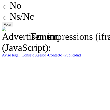
No
Ns/Nc
For impressions (if
(JavaScript):
Aviso legal
·
Consejo Asesor
·
Contacto
·
Publicidad