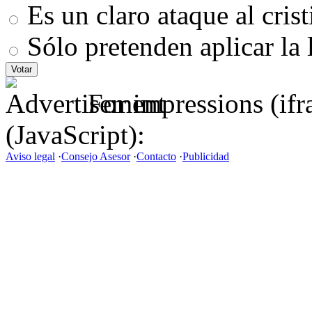
Es un claro ataque al cris
Sólo pretenden aplicar la 
For impressions (if
(JavaScript):
Aviso legal
·
Consejo Asesor
·
Contacto
·
Publicidad