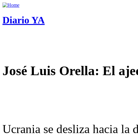
Diario YA
José Luis Orella: El aj
Ucrania se desliza hacia la 