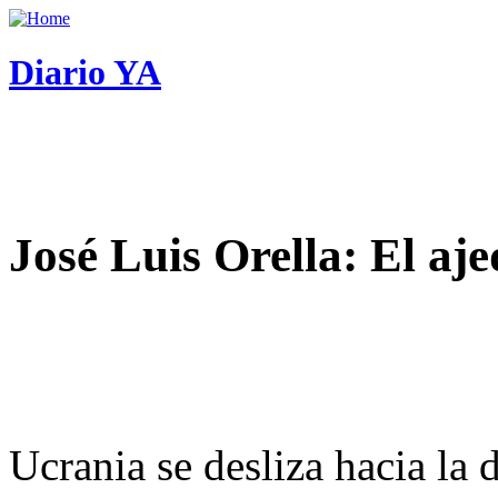
Diario YA
José Luis Orella: El aj
Ucrania se desliza hacia la 