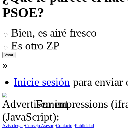
PSOE?
Bien, es airé fresco
Es otro ZP
»
Inicie sesión
para enviar 
For impressions (if
(JavaScript):
Aviso legal
·
Consejo Asesor
·
Contacto
·
Publicidad