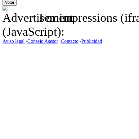
For impressions (if
(JavaScript):
Aviso legal
·
Consejo Asesor
·
Contacto
·
Publicidad