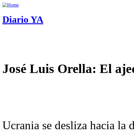
Diario YA
José Luis Orella: El aj
Ucrania se desliza hacia la 