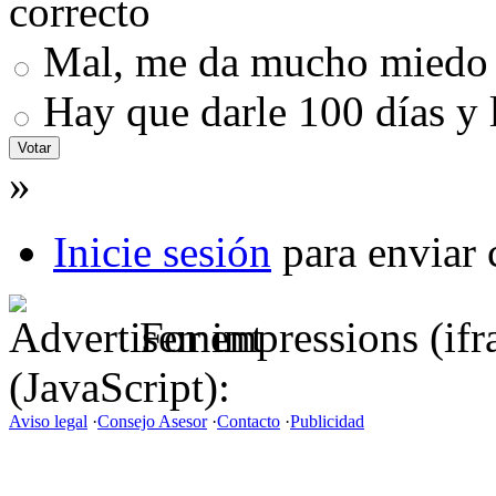
correcto
Mal, me da mucho miedo
Hay que darle 100 días y 
»
Inicie sesión
para enviar 
For impressions (if
(JavaScript):
Aviso legal
·
Consejo Asesor
·
Contacto
·
Publicidad