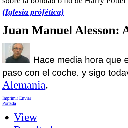
sobre la bondad o no de Harry Potter l
(Iglesia prófética)
Juan Manuel Alesson: 
Hace media hora que el
paso con el coche, y sigo toda
Alemania
.
Imprimir
Enviar
Portada
View