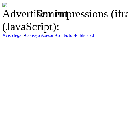
For impressions (if
(JavaScript):
Aviso legal
·
Consejo Asesor
·
Contacto
·
Publicidad