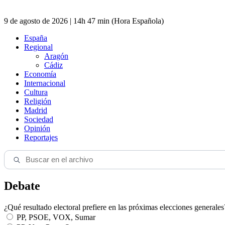
9 de agosto de 2026 | 14h 47 min (Hora Española)
España
Regional
Aragón
Cádiz
Economía
Internacional
Cultura
Religión
Madrid
Sociedad
Opinión
Reportajes
Debate
¿Qué resultado electoral prefiere en las próximas elecciones generales
PP, PSOE, VOX, Sumar