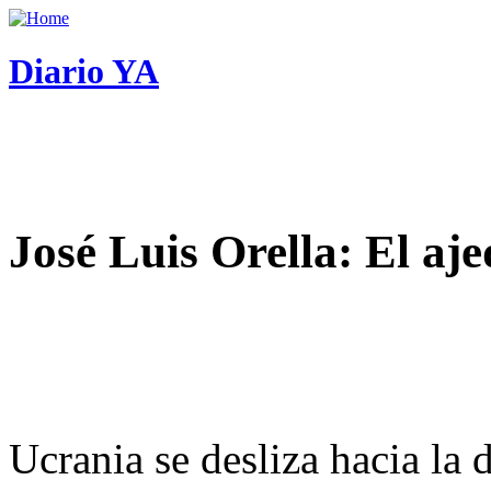
Diario YA
José Luis Orella: El aj
Ucrania se desliza hacia la 