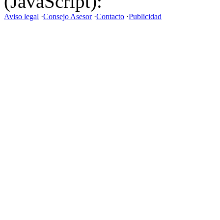
(JavaScript):
Aviso legal
·
Consejo Asesor
·
Contacto
·
Publicidad