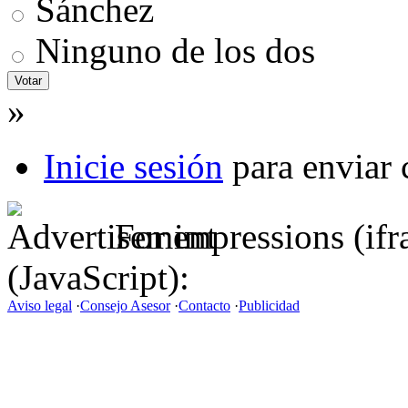
Sánchez
Ninguno de los dos
»
Inicie sesión
para enviar 
For impressions (if
(JavaScript):
Aviso legal
·
Consejo Asesor
·
Contacto
·
Publicidad