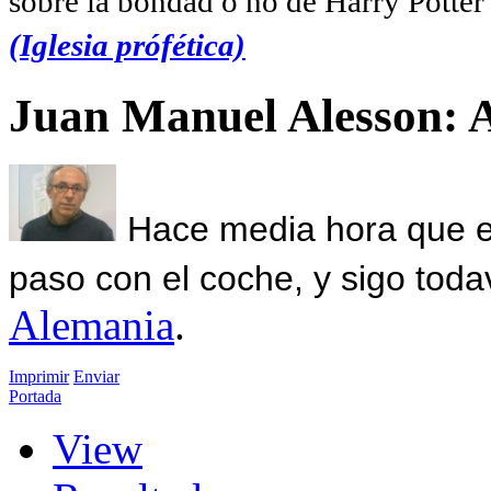
sobre la bondad o no de Harry Potter l
(Iglesia prófética)
Juan Manuel Alesson: 
Hace media hora que el
paso con el coche, y sigo toda
Alemania
.
Imprimir
Enviar
Portada
View