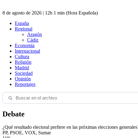
8 de agosto de 2026 | 12h 1 min (Hora Española)
España
Regional
Aragón
Cádiz
Economía
Internacional
Cultura
Religión
Madrid
Sociedad
Opinión
Reportajes
Debate
¿Qué resultado electoral prefiere en las próximas elecciones generales
PP, PSOE, VOX, Sumar