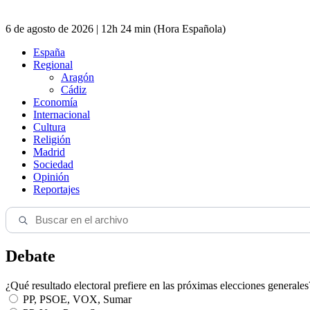
6 de agosto de 2026 | 12h 24 min (Hora Española)
España
Regional
Aragón
Cádiz
Economía
Internacional
Cultura
Religión
Madrid
Sociedad
Opinión
Reportajes
Debate
¿Qué resultado electoral prefiere en las próximas elecciones generales
PP, PSOE, VOX, Sumar