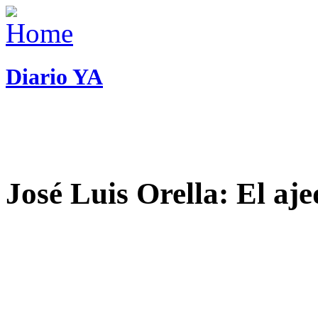
Diario YA
José Luis Orella: El aj