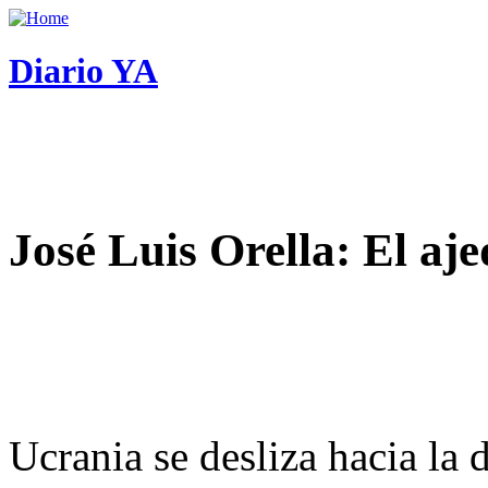
Diario YA
José Luis Orella: El aj
Ucrania se desliza hacia la 