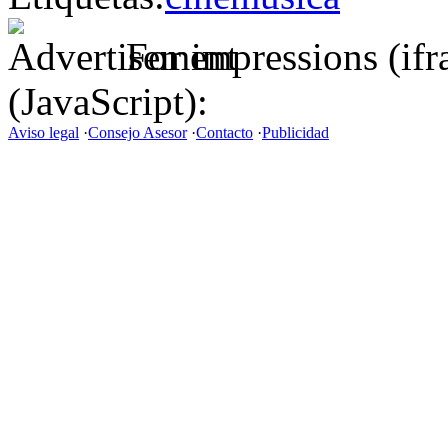
For impressions (if
(JavaScript):
Aviso legal
·
Consejo Asesor
·
Contacto
·
Publicidad