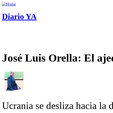
Diario YA
José Luis Orella: El aj
Ucrania se desliza hacia la 