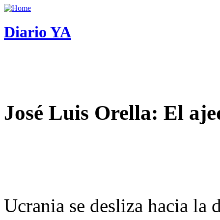
Diario YA
José Luis Orella: El aj
Ucrania se desliza hacia la 