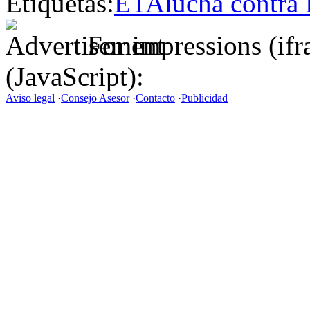
Etiquetas:
ETA
lucha contra
For impressions (if
(JavaScript):
Aviso legal
·
Consejo Asesor
·
Contacto
·
Publicidad