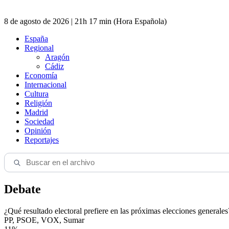
8 de agosto de 2026 | 21h 17 min (Hora Española)
España
Regional
Aragón
Cádiz
Economía
Internacional
Cultura
Religión
Madrid
Sociedad
Opinión
Reportajes
Debate
¿Qué resultado electoral prefiere en las próximas elecciones generales
PP, PSOE, VOX, Sumar