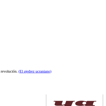
a revolución.
(El ajedrez ucraniano)