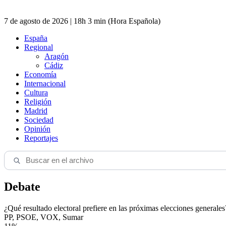
7 de agosto de 2026 | 18h 3 min (Hora Española)
España
Regional
Aragón
Cádiz
Economía
Internacional
Cultura
Religión
Madrid
Sociedad
Opinión
Reportajes
Debate
¿Qué resultado electoral prefiere en las próximas elecciones generales
PP, PSOE, VOX, Sumar