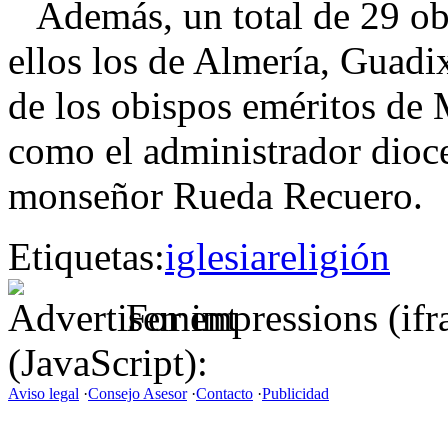
Además, un total de 29 obi
ellos los de Almería, Guad
de los obispos eméritos de 
como el administrador dioc
monseñor Rueda Recuero.
Etiquetas:
iglesia
religión
For impressions (if
(JavaScript):
Aviso legal
·
Consejo Asesor
·
Contacto
·
Publicidad