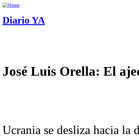
Diario YA
José Luis Orella: El aj
Ucrania se desliza hacia la 