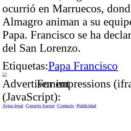
ocurrió en Marruecos, dond
Almagro animan a su equipo
Papa. Francisco se ha decla
del San Lorenzo.
Etiquetas:
Papa Francisco
For impressions (if
(JavaScript):
Aviso legal
·
Consejo Asesor
·
Contacto
·
Publicidad