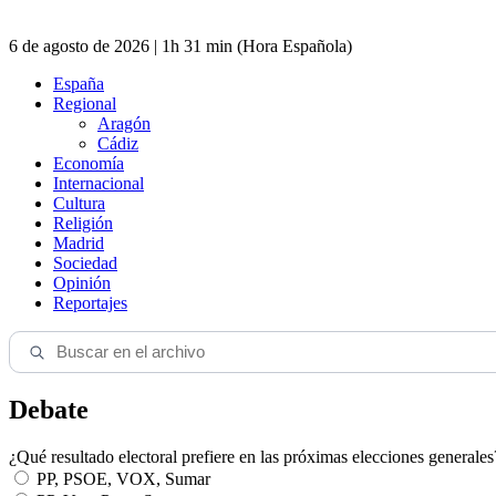
6 de agosto de 2026 | 1h 31 min (Hora Española)
España
Regional
Aragón
Cádiz
Economía
Internacional
Cultura
Religión
Madrid
Sociedad
Opinión
Reportajes
Debate
¿Qué resultado electoral prefiere en las próximas elecciones generales
PP, PSOE, VOX, Sumar