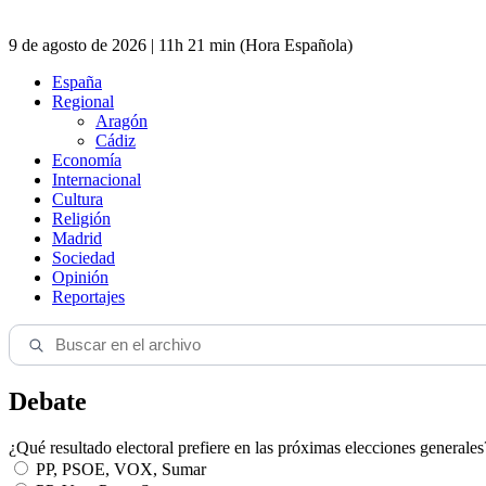
9 de agosto de 2026 | 11h 21 min (Hora Española)
España
Regional
Aragón
Cádiz
Economía
Internacional
Cultura
Religión
Madrid
Sociedad
Opinión
Reportajes
Debate
¿Qué resultado electoral prefiere en las próximas elecciones generales
PP, PSOE, VOX, Sumar