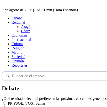
7 de agosto de 2026 | 16h 51 min (Hora Española)
España
Regional
Aragón
Cádiz
Economía
Internacional
Cultura
Religión
Madrid
Sociedad
Opinión
Reportajes
Debate
¿Qué resultado electoral prefiere en las próximas elecciones generales
PP, PSOE, VOX, Sumar