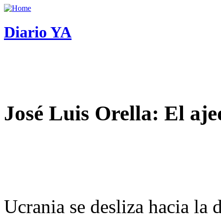
Diario YA
José Luis Orella: El aj
Ucrania se desliza hacia la 