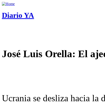
Diario YA
José Luis Orella: El aj
Ucrania se desliza hacia la 