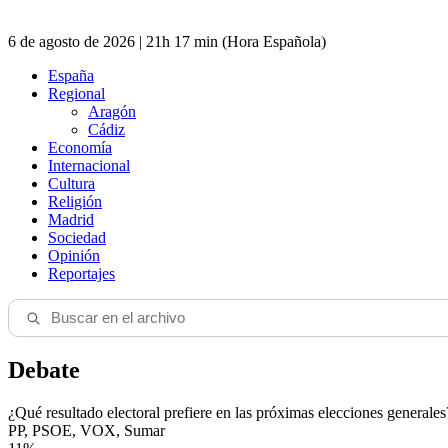
6 de agosto de 2026 | 21h 17 min (Hora Española)
España
Regional
Aragón
Cádiz
Economía
Internacional
Cultura
Religión
Madrid
Sociedad
Opinión
Reportajes
Debate
¿Qué resultado electoral prefiere en las próximas elecciones generales
PP, PSOE, VOX, Sumar