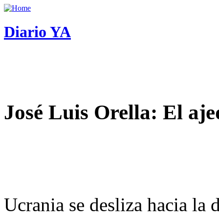
Diario YA
José Luis Orella: El aj
Ucrania se desliza hacia la 