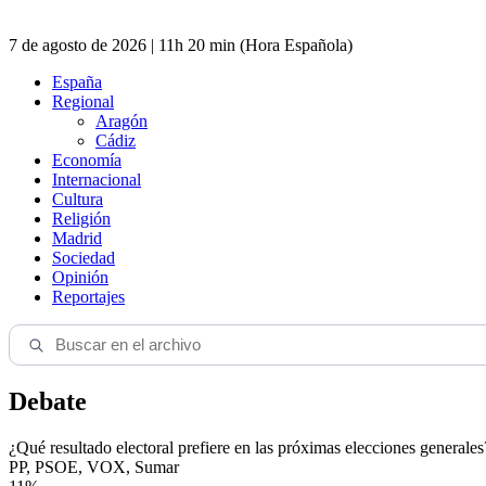
7 de agosto de 2026 | 11h 20 min (Hora Española)
España
Regional
Aragón
Cádiz
Economía
Internacional
Cultura
Religión
Madrid
Sociedad
Opinión
Reportajes
Debate
¿Qué resultado electoral prefiere en las próximas elecciones generales
PP, PSOE, VOX, Sumar