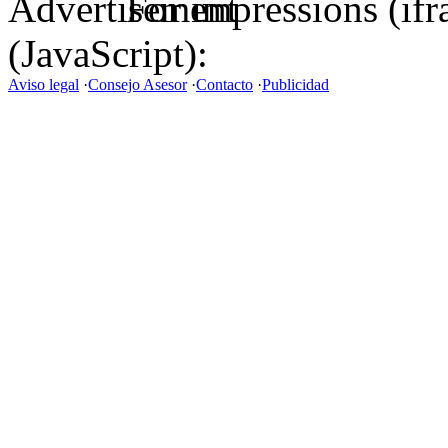
For impressions (if
(JavaScript):
Aviso legal
·
Consejo Asesor
·
Contacto
·
Publicidad