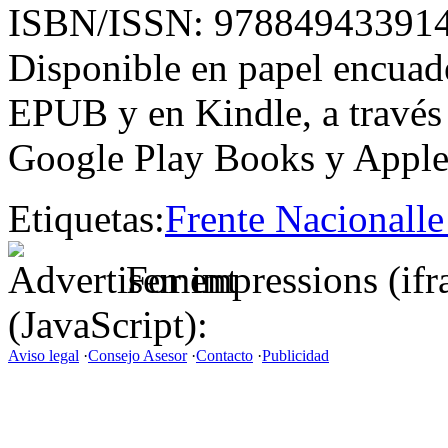
ISBN/ISSN: 97884943391
Disponible en papel encuade
EPUB y en Kindle, a través
Google Play Books y Apple
Etiquetas:
Frente Nacional
le
For impressions (if
(JavaScript):
Aviso legal
·
Consejo Asesor
·
Contacto
·
Publicidad