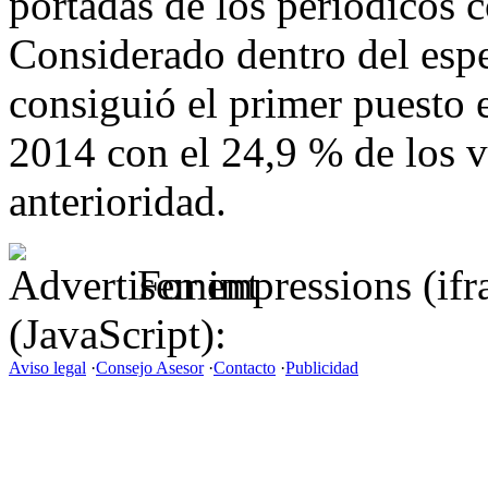
portadas de los periódicos 
Considerado dentro del espe
consiguió el primer puesto 
2014 con el 24,9 % de los v
anterioridad.
For impressions (if
(JavaScript):
Aviso legal
·
Consejo Asesor
·
Contacto
·
Publicidad