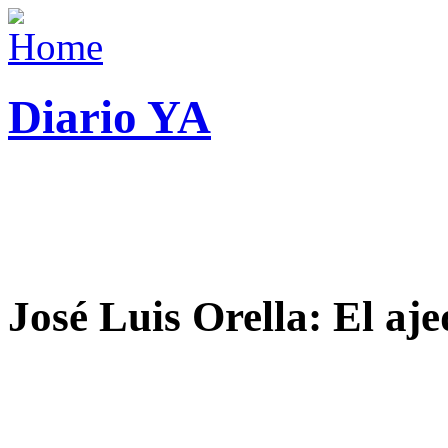
Diario YA
José Luis Orella: El aj