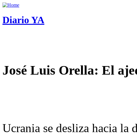
Diario YA
José Luis Orella: El aj
Ucrania se desliza hacia la 