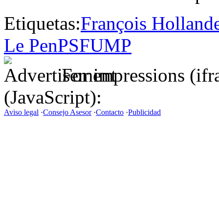
Etiquetas:
François Holland
Le Pen
PSF
UMP
For impressions (if
(JavaScript):
Aviso legal
·
Consejo Asesor
·
Contacto
·
Publicidad