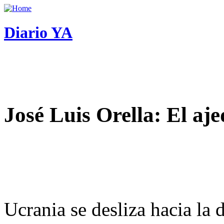
Diario YA
José Luis Orella: El aj
Ucrania se desliza hacia la 