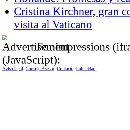
Cristina Kirchner, gran c
visita al Vaticano
For impressions (if
(JavaScript):
Aviso legal
·
Consejo Asesor
·
Contacto
·
Publicidad