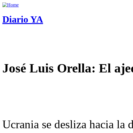
Diario YA
José Luis Orella: El aj
Ucrania se desliza hacia la 