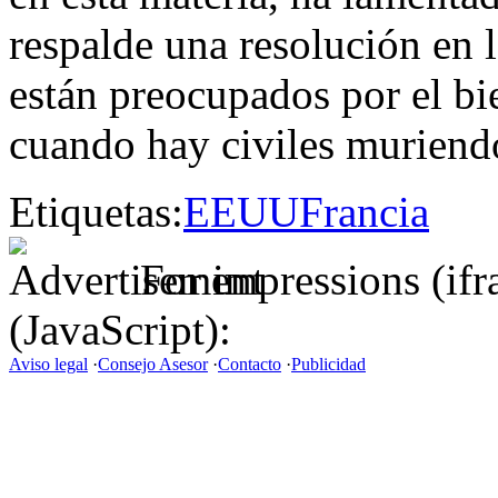
respalde una resolución en
están preocupados por el bie
cuando hay civiles muriend
Etiquetas:
EEUU
Francia
For impressions (if
(JavaScript):
Aviso legal
·
Consejo Asesor
·
Contacto
·
Publicidad