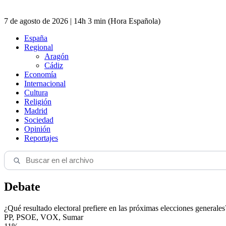
7 de agosto de 2026 | 14h 3 min (Hora Española)
España
Regional
Aragón
Cádiz
Economía
Internacional
Cultura
Religión
Madrid
Sociedad
Opinión
Reportajes
Debate
¿Qué resultado electoral prefiere en las próximas elecciones generales
PP, PSOE, VOX, Sumar