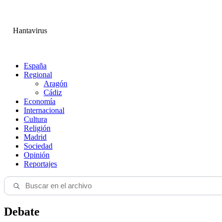
Hantavirus
España
Regional
Aragón
Cádiz
Economía
Internacional
Cultura
Religión
Madrid
Sociedad
Opinión
Reportajes
Debate