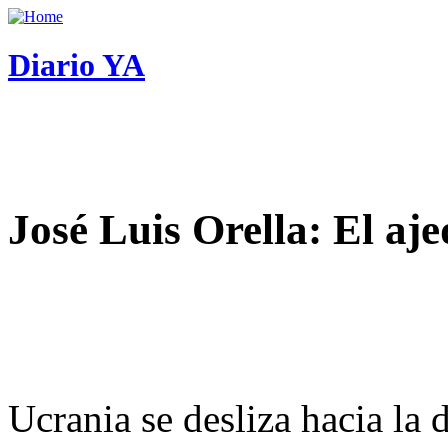
Diario YA
José Luis Orella: El aj
Ucrania se desliza hacia la 