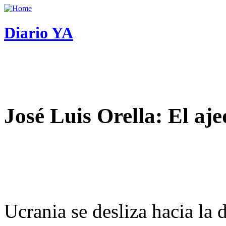
Diario YA
José Luis Orella: El aj
Ucrania se desliza hacia la 