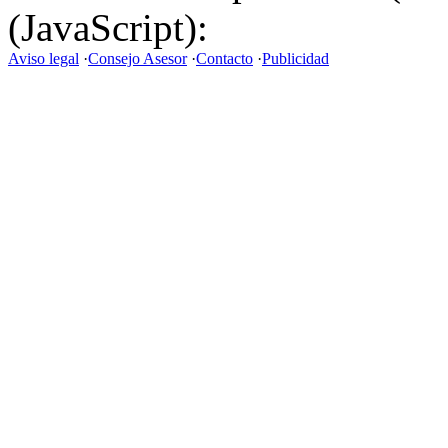
(JavaScript):
Aviso legal
·
Consejo Asesor
·
Contacto
·
Publicidad