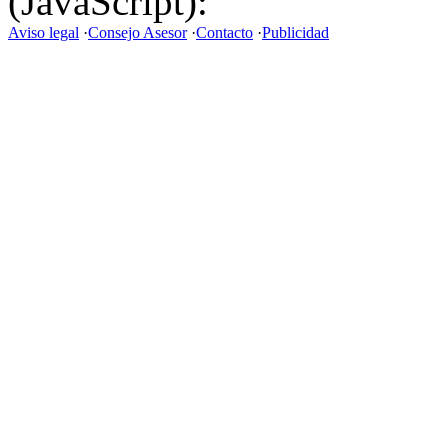
(JavaScript):
Aviso legal
·
Consejo Asesor
·
Contacto
·
Publicidad