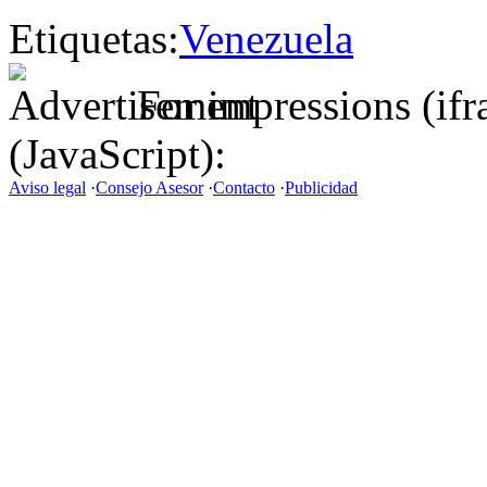
Etiquetas:
Venezuela
For impressions (if
(JavaScript):
Aviso legal
·
Consejo Asesor
·
Contacto
·
Publicidad