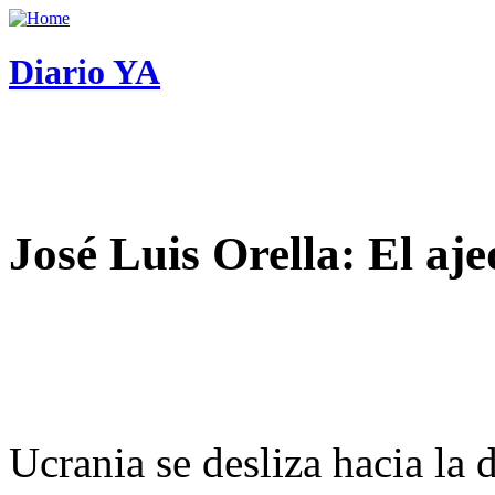
Diario YA
José Luis Orella: El aj
Ucrania se desliza hacia la 