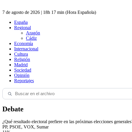
7 de agosto de 2026 | 18h 17 min (Hora Española)
España
Regional
Aragón
Cádiz
Economía
Internacional
Cultura
Religión
Madrid
Sociedad
Opinión
Reportajes
Debate
¿Qué resultado electoral prefiere en las próximas elecciones generales
PP, PSOE, VOX, Sumar