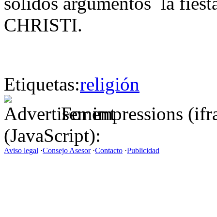
sólidos argumentos la fie
CHRISTI.
Etiquetas:
religión
For impressions (if
(JavaScript):
Aviso legal
·
Consejo Asesor
·
Contacto
·
Publicidad