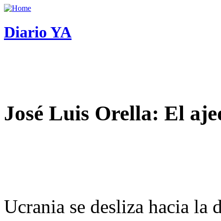
Diario YA
José Luis Orella: El aj
Ucrania se desliza hacia la 