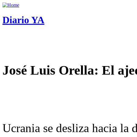
Diario YA
José Luis Orella: El aj
Ucrania se desliza hacia la 