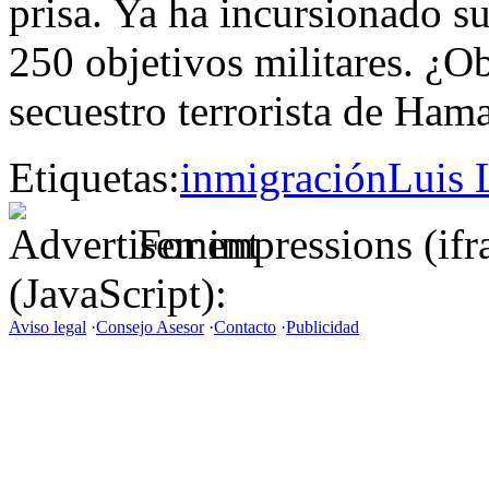
prisa. Ya ha incursionado s
250 objetivos militares. ¿Ob
secuestro terrorista de Hama
Etiquetas:
inmigración
Luis 
For impressions (if
(JavaScript):
Aviso legal
·
Consejo Asesor
·
Contacto
·
Publicidad