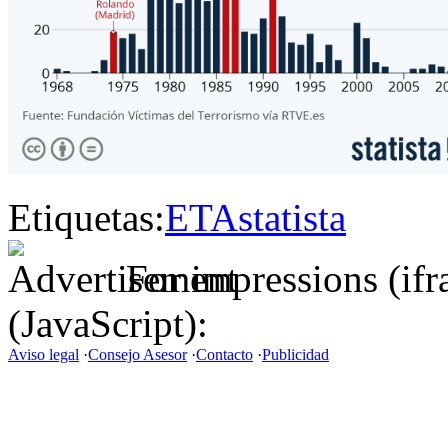
Etiquetas:
ETA
statista
For impressions (if
(JavaScript):
Aviso legal
·
Consejo Asesor
·
Contacto
·
Publicidad