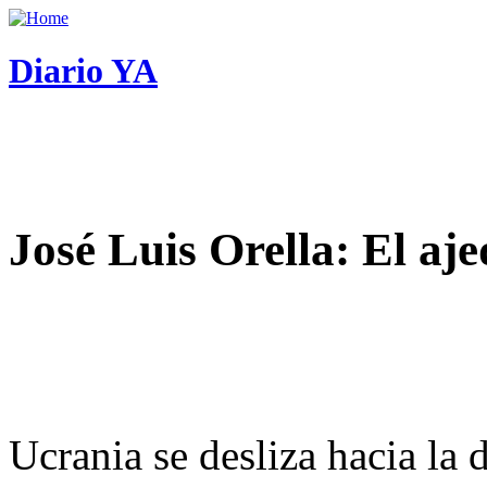
Diario YA
José Luis Orella: El aj
Ucrania se desliza hacia la 