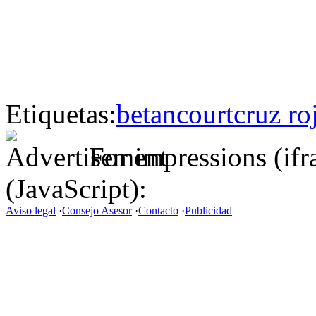
Etiquetas:
betancourt
cruz ro
For impressions (if
(JavaScript):
Aviso legal
·
Consejo Asesor
·
Contacto
·
Publicidad