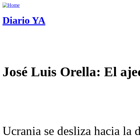
Diario YA
José Luis Orella: El aj
Ucrania se desliza hacia la 