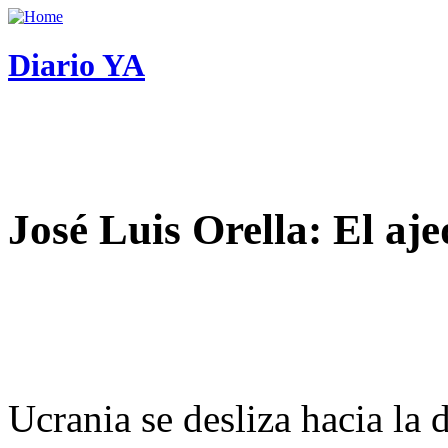
Diario YA
José Luis Orella: El aj
Ucrania se desliza hacia la 