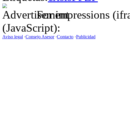
For impressions (if
(JavaScript):
Aviso legal
·
Consejo Asesor
·
Contacto
·
Publicidad