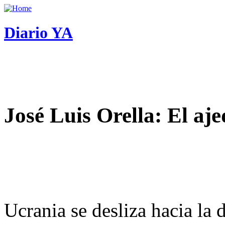
Diario YA
José Luis Orella: El aj
Ucrania se desliza hacia la 