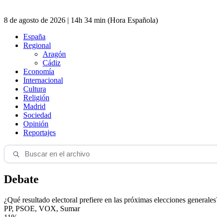
8 de agosto de 2026 | 14h 34 min (Hora Española)
España
Regional
Aragón
Cádiz
Economía
Internacional
Cultura
Religión
Madrid
Sociedad
Opinión
Reportajes
Debate
¿Qué resultado electoral prefiere en las próximas elecciones generales
PP, PSOE, VOX, Sumar