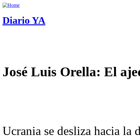
Diario YA
José Luis Orella: El aj
Ucrania se desliza hacia la 