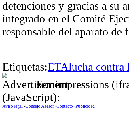
detenciones y gracias a su a
integrado en el Comité Ejec
responsable del aparato de f
Etiquetas:
ETA
lucha contra
For impressions (if
(JavaScript):
Aviso legal
·
Consejo Asesor
·
Contacto
·
Publicidad